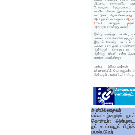
அஞ்சித் தன்னையே வழங்
போன்றவை அருளுடைமை 
எனவே அவை இக்குறட்கருத
காட்டுகள் ஆகாவென்றாலும் 
அன்புதான் என்பதனை
அருள்‌
(757)
என்னும்‌ குறள்
அமைதியாகின்றது என்பர்.
இன்று மருத்துவ உலகில், உடல
கொடையாக அளிக்க முடியும். இ
இதயம் போன்ற பல உடல் உறு
கொடையாக தாம் வாழும்போத
பிறர்க்குக் கொடையாக வழங
பிறர்க்கு உரியர்' என்ற தொ
எண்ண வைக்கிறது.
அன்பு இல்லாதவர்கள் எல
உரியதாக்கிக் கொள்ளுவர்; அன
பிறர்க்குப் பயன்படுவர் என்பது
அன்புடைம
கொடுக்கும்.
அன்பில்லாதவர்
எல்லாவற்றையும் தமக
கொள்வர்; அன்புடைய
தம் உடம்பாலும் பிறர்க்
பயன்படுவர்