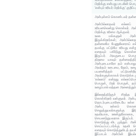
பிறர்க்கு என்பது பாடலின் பொர
'என்பும் உரியர் பிறர்க்கு' குறி
அன்புள்ளம் கொண்டவர் தன்னல
அன்பில்லாதவர் எல்லாப்
உரியனவென்று கொள்வர். அன்ப
பிறர்க்கு உரிமை ஆக்குவர்.
உலக மக்களுள் அன்ப
இருக்கிறார்கள்; அன்பில்லா
தன்னலமே பேணுவோராய் எல்
தமக்கு மட்டுமே உரியது என
எதையும் பகிர்ந்து கொள்
இருப்பர். அவருடைய பொருள
திறமை யாவும் தன்னலத்தி
அன்புடையாரோ தம் என்பாலும் 
அவர்தம் உடைமை, நேரம், உழைப்
பயனளித்தல் மட்டுமன்ற
அவர்களுக்காகக் கொடுக்க மு
'எல்லாம்' என்றது எல்லாப்பொ
பொருள், பிறர் பொருள், தம்
உழைப்பால் வந்தன அனைத்தும்
இல்லறத்திற்குச் சிறந்
கொள்கிறார் வள்ளுவர். அன்பு
தொடர்புடையாரிடையே உள்ள நெ
அன்பு உள்ளம் கொண்
செலுத்துபவர்களுக்கு இட
உதவியாக, ஊன்றுகோலாக, அ
செயலாற்றுபவராக இருப்பர்.
கொடுத்து விட முந்தும். அன
செய்யப்பட்டார்க்கு உதவி 
எதையும் கொடுத்துவிடத் தயங
இப்பாடல் அன்பின் இயல்