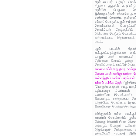
அன்புடையார் வழியும் விளக
சிறுமை முதலில் கூறப்பட்டு
அன்பின் பெருமை சொல்
இல்லாதவர்கள் எல்லாமே தமக
எண்ணம் கொண்ட தன்னலம் ம
எல்லாப் பொருள்களும் தம் ந
கொள்வார்கள். பொருட்களின
கொள்வோர் நெஞ்சத்தில் அ
அன்புள்ள நெஞ்சம் கொண்டவர்க
நன்மைக்காக இருப்பதாகக் 
பாடல்.
பழம் பாடலில் தோன
இக்குறட்கருத்துக்கான காட
வாழும் மான் இணைகள் த
சிறிதளவு நீரையும் ஒன்று 
கொடுப்பதைக் காட்டும் அப்பாட
சுனை வாய்ச் சிறு நீரை, ‘எய்
பிணை மான் இனிது உண்ண வே
கள்ளத்தின் ஊச்சும் சுரம் என்ப
உள்ளம் படர்ந்த நெறி.
(ஐந்திண
(பொருள்: காதலர் தமது மனத்
வழியானது ஆண்மான் ஆ
தண்ணீரை (பெண்மான்) க
நினைத்தும் தன்னுடைய பெ
விரும்பியும் பொய்யாக (குடி
நிலவழியாகு மென்று சொல்லுவ
'இக்குறளில் உள்ள தமக்குரி
இரண்டு தொடர்களில் முன்
பின்னது இரண்டு சீராக அமைந
மாற்றமும் பெற்றுக் கூடுதல
அழுத்தமும் பெற்றுள்ளன. 
இடைவெளி (Space) அதிகம