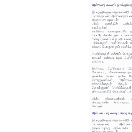
அன்பிலார் எல்லாம் தமக்குரியர
இப்பகுதிக்குத் தொல்லாசிரிய
மணக்குடவர்: அன்பிலாதார் எ
உரிமையாக வுடையர்:
பரிதி: மனத்தில் அன்பில்
தமக்குரியர்.
காலிங்கர்: ஒருவர்மாட்டும்
யாவரே அவரே தம் உடம்பைப் 
பின்பும் நகைப்புக்கு உரியராவர்;
பரிமேலழகர்: அன்பிலாதார் ப
எல்லாப் பொருளானும் தமக்கே உ
'அன்பிலாதார் எல்லாப் பொர
உடையர்' என்றபடி பழம் ஆசிர
நல்கினர்.
இன்றைய ஆசிரியர்கள் 'அன்
கொள்வர்', 'அன்பில்லாதவர்
தமக்கே உரிமை தாமே அநு
எண்ணுவார்கள்', 'அன்பில்
எல்லாவற்றையுந் தேடித்
கொள்ளுவர்', 'அன்பில்லாதார
உரிமையாக்கிக் கொள்வர்' என்
அன்பு இல்லாதவர்கள் எல
உரியதாக்கிக் கொள்ளுவர்
பொருள்.
அன்புடையார் என்பும் உரியர் பிற
இப்பகுதிக்குத் தொல்லாசிரிய
மணக்குடவர்: அன்புடை
தம்முடம்புக்கு அங்கமாகிய 
உரிமையாக வுடையர்.