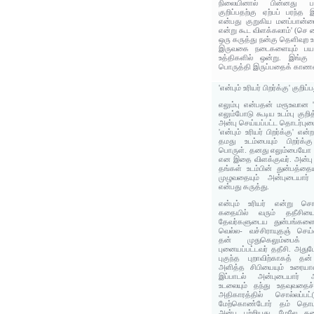
நிலையினால் பின்னது ப
குறிப்பதற்கு ஏற்பப் பரந்த 
என்பது குறுகிய மனப்பான்ம
என்று கூட விளக்கலாம்' (செ 
ஒரு கருத்து நன்கு தெளிவுற 
இருவகை நடைகளையும் பயன்
உத்திகளில் ஒன்று. இங்கு
பொருத்தி இருப்பதைக் காணலா
'என்பும் உரியர் பிறர்க்கு' குறி
எலும்பு என்பதன் மரூஉவான 
எலும்போடு கூடிய உடம்பு குறி
அன்பு செய்யப்பட்ட தொடர்புடை
'என்பும் உரியர் பிறர்க்கு' எ
தமது உடம்பையும் பிறர்க்க
பொருள். தனது எலும்பையோ 
என இதை விளக்குவர். அன்பு செ
தங்கள் உடம்பின் துன்பத்தைய
முழுவதையும் அன்புடையார்
என்பது கருத்து.
என்பும் உரியர் என்று சொ
கதையில் வரும் ததீசியை
தேவர்களுடைய துன்பங்களை
வெல்ல- வச்சிராயுதஞ் செய்
தன் முதுகெலும்பைக்
புனையப்பட்டவர் ததீசி. அத
புகுந்த புறாவிற்காகத் தன
அளித்த சிபியையும் உரையாளர
இப்பாடல் அன்புடையார் அன
உடலையும் தந்து உதவுவதை
அதிகாரத்தில் சொல்லப்பட
மேற்கொண்டோர் தம் தொடர்ப
அன்பு பற்றியது. மேலே கண