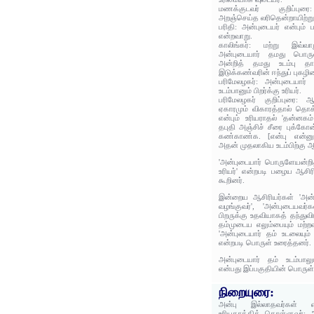
மணக்குடவர் குறிப்புரை:
அறஞ்செய்த லரிதென்றாயிற்று
பரிதி: அன்புடையர் என்பும் 
என்றவாறு.
காலிங்கர்: மற்று இவ்வாற
அன்புடையார் தமது பொருள
அன்றித் தமது உடம்பு தான
இடுக்கண்வரின் ஈந்துப் புகழி
பரிமேலழகர்: அன்புடையார்
உடம்பானும் பிறர்க்கு உரியர்.
பரிமேலழகர் குறிப்புரை: ஆ
ஏகாரமும் விகாரத்தால் தொக
என்பும் உரியராதல் 'தன்னகம்
தபுதி அஞ்சிச் சீரை புக்கோன
கண்காண்க. [என்பு என்னும்
அதன் முதலாகிய உடம்பிற்கு 
'அன்புடையார் பொருளேயன்றித்
உரியர்' என்றபடி பழைய ஆசிர
கூறினர்.
இன்றைய ஆசிரியர்கள் 'அன்பி
வழங்குவர்', 'அன்புடையவர
பிறருக்கு உதவியாகத் தந்துவி
தம்முடைய எலும்பையும் மற்றவ
'அன்புடையார் தம் உடலையும் ப
என்றபடி பொருள் உரைத்தனர்.
அன்புடையார் தம் உடம்பாலும
என்பது இப்பகுதியின் பொருள்
நிறையுரை:
அன்பு இல்லாதவர்கள் எல
உரியதாக்கிக் கொள்ளுவர்; அன