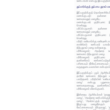
உண்டாக்கி என்பது இப்பகுதிய
துப்பார்க்குத் துப்பாய தூஉம் 
இப்பகுதிக்குத் தொல்லாசிரிய
மணக்குடவர்: தன்னை ய
உணவாவதும் மழையே.
மணக்குடவர் குறிப்புரை:
மென்றது.
பரிப்பெருமாள்: தன்னை 
உணவாவதும் மழையே.
பரிப்பெருமாள் குறிப்புரை
மென்றது.
பரிதி: வலியார்க்கு வலியுண்ட
காலிங்கர்: உண்பவர் யாவர
நிற்பதூஉம் மழை என்றவாறு.
பரிமேலழகர்: அவற்றை உண்
உணவாய் நிற்பதூஉம் மழை.
பரிமேலழகர் குறிப்புரை
தண்ணீராய் உண்ணப்படுதல
பசியையும் நீர்வேட்கையையும்
வருதலுடையவாயின என்பதாம்
இப்பகுதிக்குப் பழம் ஆசிரியர
தானே உணவாய் நிற்பதும் 
பகர்ந்தனர். பரிதியின் 'வலிய
மழை' என்பது புதுமையா
உணவாதலாவது, தண்ணீராய்
பரிமேலழகர் விளக்குவார்.
இன்றைய ஆசிரியர்கள் 'தானும்
மழை', 'அவற்றை உண்பார்க்குத
மழை', 'அவர்கட்குத் தானு
இருப்பது மழைநீராகும்.
வேட்கையையும் நீக்குவது', 