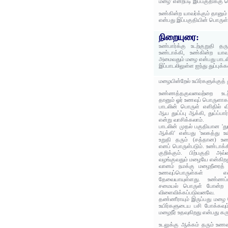
மழை' என்றபடி இப்பகுதிக்கு 
உண்கின்ற யாவர்க்கும் தான
என்பது இப்பகுதியின் பொருள்
நிறையுரை:
உண்பார்க்கு உடற்குறுதி 
உண்டாக்கி, உண்கின்ற யாவ
அமைவதும் மழை என்பது பாடல
இப்பாடலிலுள்ள ஐந்து துப்புக
மழையின்றேல் உயிர்களுக்குத் த
உண்ணத்தகுவனவற்றை உடற்க
தானும் ஓர் உணவுப் பொருளாக
பாடலின் பொருள் எளிதில் விளங
ஆய துய்ப்பு ஆக்கி, துய்ப்பார
என்று வாசிக்கலாம்.
பாடலின் முதல் பகுதியான 'துய்
ஆக்கி' என்பது 'உலகத்து உய
உறுதி தரும் (சத்தான) உ
எனப் பொருள்படும். உண்டாக்
குறிக்கும். பிற்பகுதி அவ்
வழங்குவதும் மழையே என்கிறத
வானம் நமக்கு மழைநீரைத் 
உணவுப்பொருள்கள் எல்
தேவையாயுள்ளது. உண்ணப்ப
சமையல் பொருள் போன்ற இ
விளைவிக்கப்படுவனவே. 
தண்ணீராயும் இருப்பது மழை
உயிர்களுடைய பசி போக்கவும் 
மழைநீர் உதவுகிறது என்பது கரு
உடலுக்கு ஆக்கம் தரும் உ