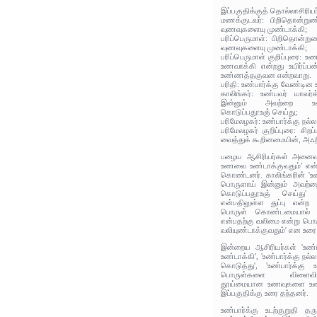
இப்பகுதிக்குத் தொல்லாசிரிய
மணக்குடவர்: பிறிதொன்றுண
வுணவுகளையு முண்டாக்கி;
பரிப்பெருமாள்: பிறிதொன்று
வுணவுகளையு முண்டாக்கி;
பரிப்பெருமாள் குறிப்புரை:
உணவாக்கி என்றது உயிர்ப்
உண்ணத்தகுவன என்றவாறு.
பரிதி: உண்பார்க்கு வேண்டி
காலிங்கர்: உண்பவர் யாவர்
இன்னும் அவற்றை உள
கொடுப்பதூஉஞ் செய்து;
பரிமேலழகர்: உண்பார்க்கு ந
பரிமேலழகர் குறிப்புரை: சி
வைத்துக் கூறினமையின், அஃற
பழைய ஆசிரியர்கள் அனைவரும
உணவை உண்டாக்குவதும்' என்ற
கொண்டனர். காலிங்கரின் 'உண
பொருளாய் இன்னும் அவற்ற
கொடுப்பதூஉஞ் செய்து' 
என்பதிலுள்ள துப்பு என்ற
பொருள் கொண்டமையால் அம
என்பதற்கு வலிமை என்று பொர
வலியுண்டாக்குவதும்' என உரை
இன்றைய ஆசிரியர்கள் 'உண்
உண்டாக்கி', 'உண்பார்க்கு ந
கொடுத்து', 'உண்பார்க்கு 
பொருள்களை விளைவித்த
தூய்மையான உணவுகளை உண்ட
இப்பகுதிக்கு உரை தந்தனர்.
உண்பார்க்கு உடற்குறுதி 