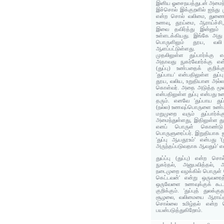
இனிய ஓசைநயத்துடன் அமைந்த
இச்சொல் இக்குறளில் ஐந்து மு
என்ற சொல் வலிமை, துணை, ந
உணவு, தூய்மை, ஆராய்ச்சி, உ
இவை தவிர்த்து இன்னும்
உள்ளடக்கியது. இங்கே அது 
பொருளிலும் தூய, வலி 
ஆளப்பட்டுள்ளது.
முதலிலுள்ள துப்பார்க்கு எ
அதாவது நுகர்வோர்க்கு என்
(துப்பு) உண்பதைக் குறிக்
'துப்பாய' என்பதிலுள்ள துப்
தூய, வலிய, உறுதியான அல்ல
கொள்வர். அதை அடுத்த மூன்
என்பதிலுள்ள துப்பு என்பது உ
தரும். எனவே 'துப்பாய துப
(நல்ல) உணவுப்பொருளை உண்டா
மறுமுறை வரும் துப்பார்க
அமைந்துள்ளது, இதிலுள்ள துய்
எனப் பொருள் கொண்டு '
பொருளுரைப்பர். இறுதியாக 
'துப்பு ஆயதூஉம்' என்பது '(
அருந்தப்படுவதாக ஆவதும்' எ
துய்ப்பு (துப்பு) என்ற ச
நுகர்தல், அனுபவித்தல், 
நடைமுறை வழக்கில் பொருள் கொ
கெட்டவன்' என்று ஒருவரைத
ஒருவேளை உணவுக்குக் கூட
குறிக்கும். 'துப்புத் துலக
சூழலை, வலிமையை ஆராய்தல்
சொல்லை உமிழ்தல் என்ற ப
பயன்படுத்துகிறோம்.